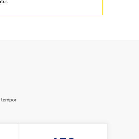
tur.
d tempor