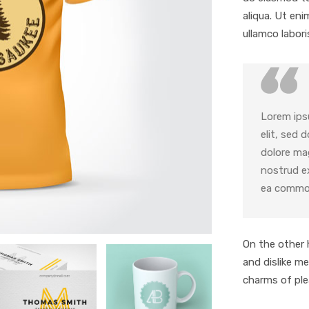
aliqua. Ut en
ullamco laboris
Lorem ips
elit, sed 
dolore ma
nostrud ex
ea comm
On the other 
and dislike m
charms of pl